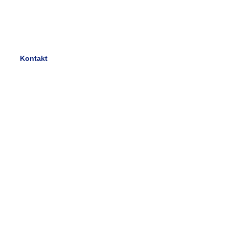
wir haben die Lösung rund um PC-, Bild- und
Ton-Dienstleistungen
Kontakt
Unsere Zielgruppen